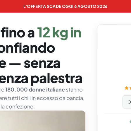
L'OFFERTA SCADE OGGI
6 AGOSTO 2026
fino a
12 kg in
onfiando
e — senza
 senza palestra
tre
180.000 donne italiane
stanno
re tutti i chili in eccesso da pancia,
Of
sola confezione.