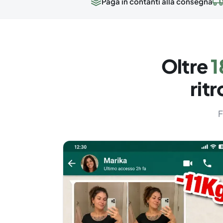
Paga in contanti alla consegna
Oltre
1
rit
F