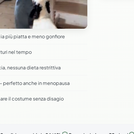
a più piatta e meno gonfiore
aturi nel tempo
a, nessuna dieta restrittiva
o — perfetto anche in menopausa
are il costume senza disagio