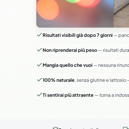
Risultati visibili già dopo 7 giorni
— panci
Non riprenderai più peso
— risultati dur
Mangia quello che vuoi
— nessuna rinunci
100% naturale
, senza glutine e lattosi
Ti sentirai più attraente
— torna a indoss